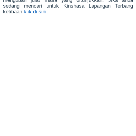
mengubah julat masa yang ditunjukkan. Jika anda
sedang mencari untuk Kinshasa Lapangan Terbang
ketibaan
klik di sini
.