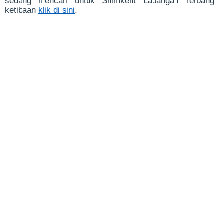
sedang mencari untuk Shimkent Lapangan Terbang
ketibaan
klik di sini
.