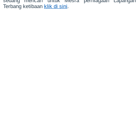
sedang mencari untuk Mesra perniagaan Lapangan
Terbang ketibaan
klik di sini
.