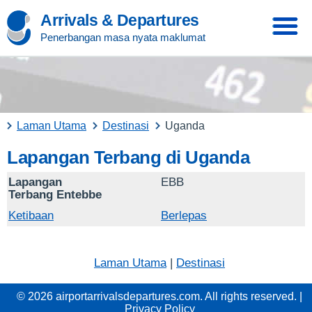
Arrivals & Departures
Penerbangan masa nyata maklumat
Laman Utama
Destinasi
Uganda
Lapangan Terbang di Uganda
Lapangan
EBB
Terbang Entebbe
Ketibaan
Berlepas
Laman Utama
|
Destinasi
© 2026 airportarrivalsdepartures.com. All rights reserved. |
Privacy Policy